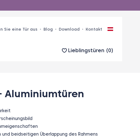
n Sie eine Tür aus
Blog
Download
Kontakt
Lieblingstüren (
0
)
– Aluminiumtüren
rkeit
rscheinungsbild
mmeigenschaften
en und beidseitigen Überlappung des Rahmens