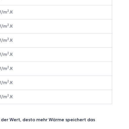
2
 W/m
.K
2
 W/m
.K
2
 W/m
.K
2
 W/m
.K
2
 W/m
.K
2
 W/m
.K
2
 W/m
.K
r der Wert, desto mehr Wärme speichert das