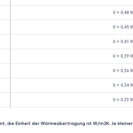
U = 0,48
U = 0,45
U = 0,41
U = 0,39
U = 0,36
U = 0,34
U = 0,33
mt, die Einheit der Wärmeübertragung ist W/m2K. Je kleine