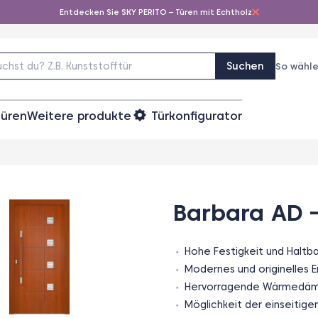
Entdecken Sie SKY PERITO – Türen mit Echtholz
Suchen
So wähle
türen
Weitere produkte
Türkonfigurator
Barbara AD 
Hohe Festigkeit und Haltba
Modernes und originelles E
Hervorragende Wärmedä
Möglichkeit der einseitig