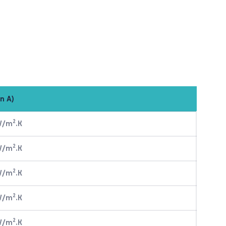
n A)
2
 W/m
.K
2
 W/m
.K
2
 W/m
.K
2
 W/m
.K
2
 W/m
.K