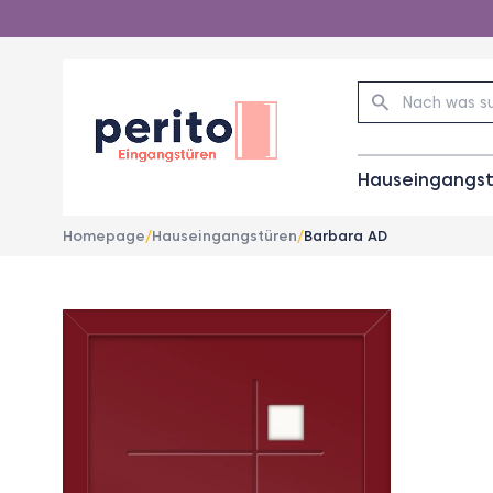
1
Hauseingangs
/
1
Homepage
/
Hauseingangstüren
/
Barbara AD